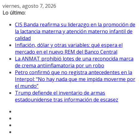
Saltar
viernes, agosto 7, 2026
al
Lo último:
contenido
CIS Banda reafirma su liderazgo en la promoción de
la lactancia materna y atención materno infantil de
calidad
Inflación, dólar y otras variables: qué espera el
mercado en el nuevo REM del Banco Central
La ANMAT prohibió lotes de una reconocida marca
de crema antiinflamatoria por un robo
Petro confirmó que no registra antecedentes en la
Interpol: “No hay nada que me impida moverme por
el mundo”
Trump defiende el inventario de armas
estadounidense tras información de escasez