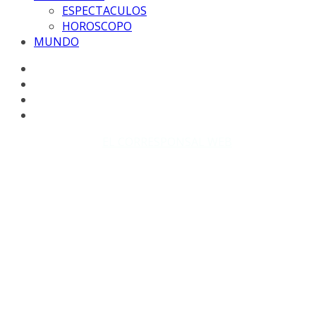
ESPECTACULOS
HOROSCOPO
MUNDO
Copyright © 2026
EL CORRESPONSAL WEB
. Todos los
derechos reservados.
DISEÑO: WM-PROD Group - Contacto: 3855143580