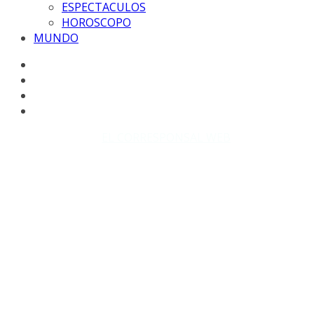
ESPECTACULOS
HOROSCOPO
MUNDO
Copyright © 2026
EL CORRESPONSAL WEB
. Todos los
derechos reservados.
DISEÑO: WM-PROD Group - Contacto: 3855143580