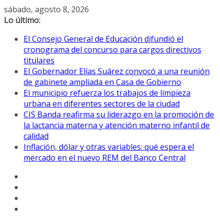
Saltar
sábado, agosto 8, 2026
al
Lo último:
contenido
El Consejo General de Educación difundió el
cronograma del concurso para cargos directivos
titulares
El Gobernador Elías Suárez convocó a una reunión
de gabinete ampliada en Casa de Gobierno
El municipio refuerza los trabajos de limpieza
urbana en diferentes sectores de la ciudad
CIS Banda reafirma su liderazgo en la promoción de
la lactancia materna y atención materno infantil de
calidad
Inflación, dólar y otras variables: qué espera el
mercado en el nuevo REM del Banco Central