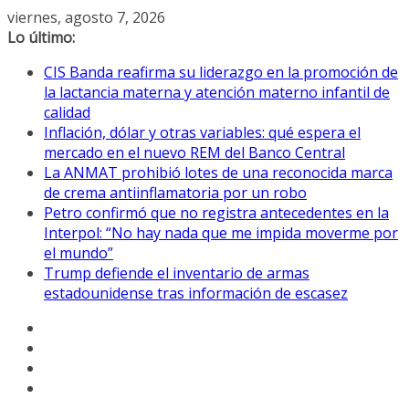
Saltar
viernes, agosto 7, 2026
al
Lo último:
contenido
CIS Banda reafirma su liderazgo en la promoción de
la lactancia materna y atención materno infantil de
calidad
Inflación, dólar y otras variables: qué espera el
mercado en el nuevo REM del Banco Central
La ANMAT prohibió lotes de una reconocida marca
de crema antiinflamatoria por un robo
Petro confirmó que no registra antecedentes en la
Interpol: “No hay nada que me impida moverme por
el mundo”
Trump defiende el inventario de armas
estadounidense tras información de escasez