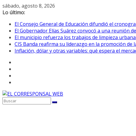
Saltar
sábado, agosto 8, 2026
al
Lo último:
contenido
El Consejo General de Educación difundió el cronogra
El Gobernador Elías Suárez convocó a una reunión d
El municipio refuerza los trabajos de limpieza urbana
CIS Banda reafirma su liderazgo en la promoción de la
Inflación, dólar y otras variables: qué espera el mer