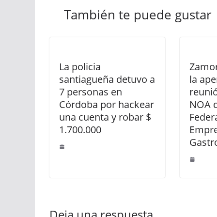
También te puede gustar
La policia
Zamor
santiagueña detuvo a
la ape
7 personas en
reunió
Córdoba por hackear
NOA d
una cuenta y robar $
Feder
1.700.000
Empre
Gastr
Deja una respuesta