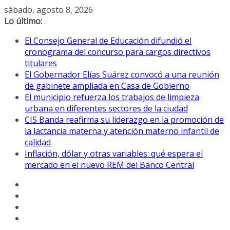
Saltar
sábado, agosto 8, 2026
al
Lo último:
contenido
El Consejo General de Educación difundió el
cronograma del concurso para cargos directivos
titulares
El Gobernador Elías Suárez convocó a una reunión
de gabinete ampliada en Casa de Gobierno
El municipio refuerza los trabajos de limpieza
urbana en diferentes sectores de la ciudad
CIS Banda reafirma su liderazgo en la promoción de
la lactancia materna y atención materno infantil de
calidad
Inflación, dólar y otras variables: qué espera el
mercado en el nuevo REM del Banco Central