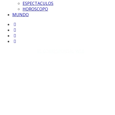
ESPECTACULOS
HOROSCOPO
MUNDO
Copyright © 2026
EL CORRESPONSAL WEB
. Todos los
derechos reservados.
DISEÑO: WM-PROD Group - Contacto: 3855143580