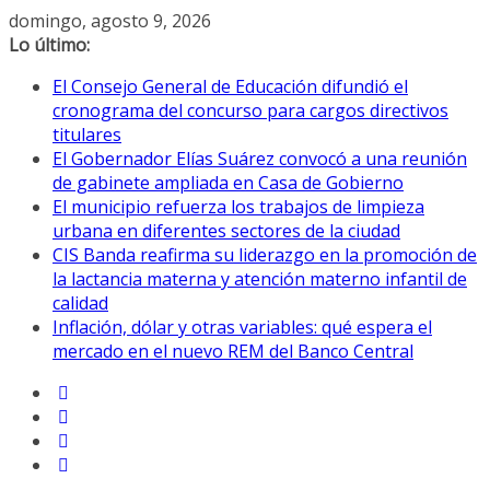
Saltar
domingo, agosto 9, 2026
al
Lo último:
contenido
El Consejo General de Educación difundió el
cronograma del concurso para cargos directivos
titulares
El Gobernador Elías Suárez convocó a una reunión
de gabinete ampliada en Casa de Gobierno
El municipio refuerza los trabajos de limpieza
urbana en diferentes sectores de la ciudad
CIS Banda reafirma su liderazgo en la promoción de
la lactancia materna y atención materno infantil de
calidad
Inflación, dólar y otras variables: qué espera el
mercado en el nuevo REM del Banco Central