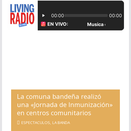
La comuna bandeña realizó
una «Jornada de Inmunización»
en centros comunitarios
ESPECTACULOS
,
LA BANDA