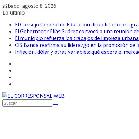
Saltar
sábado, agosto 8, 2026
al
Lo último:
contenido
El Consejo General de Educación difundió el cronogra
El Gobernador Elías Suárez convocó a una reunión d
El municipio refuerza los trabajos de limpieza urbana
CIS Banda reafirma su liderazgo en la promoción de la
Inflación, dólar y otras variables: qué espera el mer