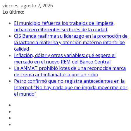
Saltar
viernes, agosto 7, 2026
al
Lo último:
contenido
El municipio refuerza los trabajos de limpieza
urbana en diferentes sectores de la ciudad
CIS Banda reafirma su liderazgo en la promoción de
la lactancia materna y atención materno infantil de
calidad
Inflación, dólar y otras variables: qué espera el
mercado en el nuevo REM del Banco Central
La ANMAT prohibió lotes de una reconocida marca
de crema antiinflamatoria por un robo
Petro confirmó que no registra antecedentes en la
Interpol: “No hay nada que me impida moverme por
el mundo”