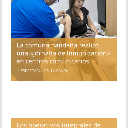
La comuna bandeña realizó
una «Jornada de Inmunización»
en centros comunitarios
ESPECTACULOS
,
LA BANDA
Los operativos integrales de