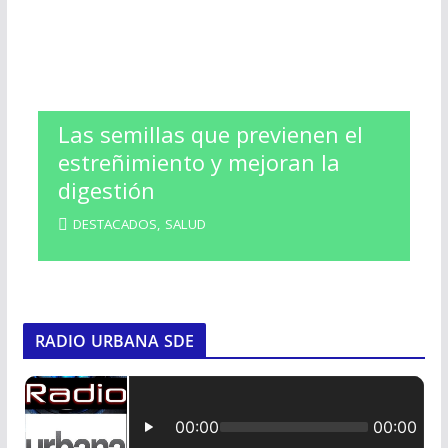
Las semillas que previenen el
estreñimiento y mejoran la
digestión
DESTACADOS
,
SALUD
RADIO URBANA SDE