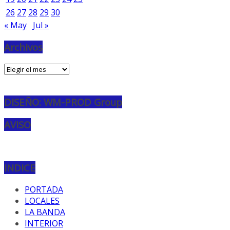
26
27
28
29
30
« May
Jul »
Archivos
Archivos
DISEÑO: WM-PROD Group
AVISO
INDICE
PORTADA
LOCALES
LA BANDA
INTERIOR