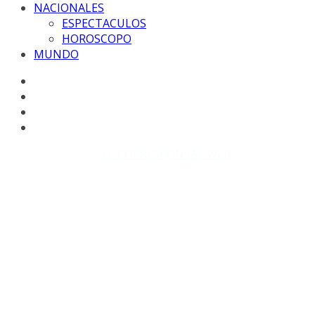
NACIONALES
ESPECTACULOS
HOROSCOPO
MUNDO
Copyright © 2026
EL CORRESPONSAL WEB
. Todos los
derechos reservados.
DISEÑO: WM-PROD Group - Contacto: 3855143580