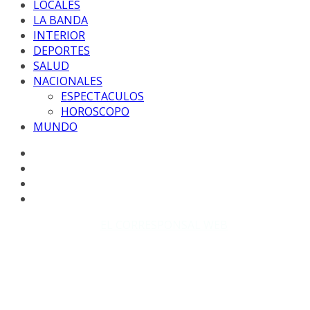
LOCALES
LA BANDA
INTERIOR
DEPORTES
SALUD
NACIONALES
ESPECTACULOS
HOROSCOPO
MUNDO
Copyright © 2026
EL CORRESPONSAL WEB
. Todos los
derechos reservados.
DISEÑO: WM-PROD Group - Contacto: 3855143580