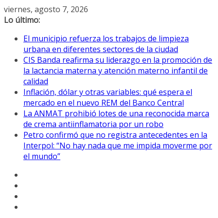
Saltar
viernes, agosto 7, 2026
al
Lo último:
contenido
El municipio refuerza los trabajos de limpieza
urbana en diferentes sectores de la ciudad
CIS Banda reafirma su liderazgo en la promoción de
la lactancia materna y atención materno infantil de
calidad
Inflación, dólar y otras variables: qué espera el
mercado en el nuevo REM del Banco Central
La ANMAT prohibió lotes de una reconocida marca
de crema antiinflamatoria por un robo
Petro confirmó que no registra antecedentes en la
Interpol: “No hay nada que me impida moverme por
el mundo”