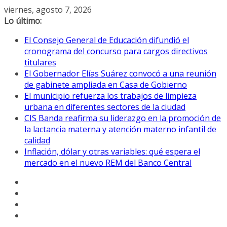
Saltar
viernes, agosto 7, 2026
al
Lo último:
contenido
El Consejo General de Educación difundió el
cronograma del concurso para cargos directivos
titulares
El Gobernador Elías Suárez convocó a una reunión
de gabinete ampliada en Casa de Gobierno
El municipio refuerza los trabajos de limpieza
urbana en diferentes sectores de la ciudad
CIS Banda reafirma su liderazgo en la promoción de
la lactancia materna y atención materno infantil de
calidad
Inflación, dólar y otras variables: qué espera el
mercado en el nuevo REM del Banco Central