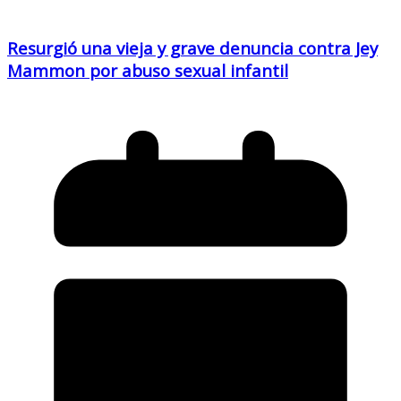
Resurgió una vieja y grave denuncia contra Jey
Mammon por abuso sexual infantil