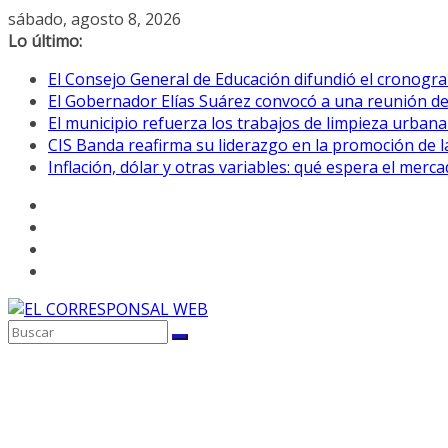
Saltar
sábado, agosto 8, 2026
al
Lo último:
contenido
El Consejo General de Educación difundió el cronogra
El Gobernador Elías Suárez convocó a una reunión d
El municipio refuerza los trabajos de limpieza urbana
CIS Banda reafirma su liderazgo en la promoción de la
Inflación, dólar y otras variables: qué espera el mer