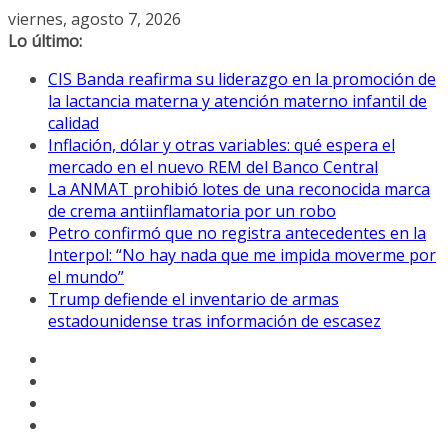
Saltar
viernes, agosto 7, 2026
al
Lo último:
contenido
CIS Banda reafirma su liderazgo en la promoción de
la lactancia materna y atención materno infantil de
calidad
Inflación, dólar y otras variables: qué espera el
mercado en el nuevo REM del Banco Central
La ANMAT prohibió lotes de una reconocida marca
de crema antiinflamatoria por un robo
Petro confirmó que no registra antecedentes en la
Interpol: “No hay nada que me impida moverme por
el mundo”
Trump defiende el inventario de armas
estadounidense tras información de escasez