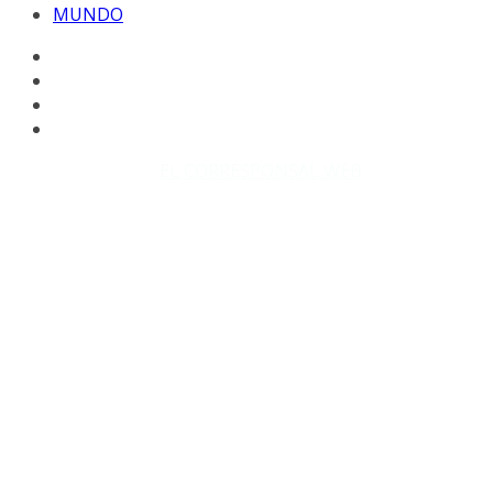
MUNDO
Copyright © 2026
EL CORRESPONSAL WEB
. Todos los
derechos reservados.
DISEÑO: WM-PROD Group - Contacto: 3855143580