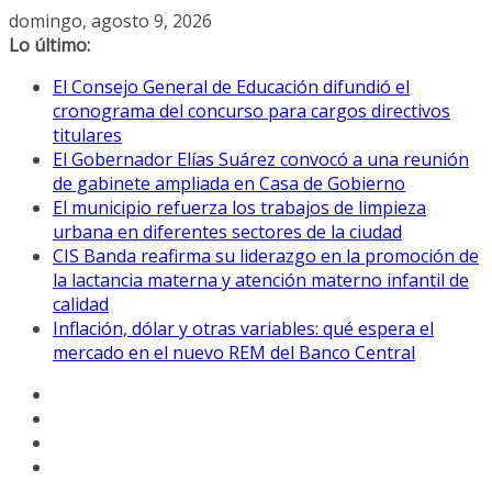
Saltar
domingo, agosto 9, 2026
al
Lo último:
contenido
El Consejo General de Educación difundió el
cronograma del concurso para cargos directivos
titulares
El Gobernador Elías Suárez convocó a una reunión
de gabinete ampliada en Casa de Gobierno
El municipio refuerza los trabajos de limpieza
urbana en diferentes sectores de la ciudad
CIS Banda reafirma su liderazgo en la promoción de
la lactancia materna y atención materno infantil de
calidad
Inflación, dólar y otras variables: qué espera el
mercado en el nuevo REM del Banco Central