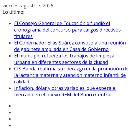
Saltar
viernes, agosto 7, 2026
al
Lo último:
contenido
El Consejo General de Educación difundió el
cronograma del concurso para cargos directivos
titulares
El Gobernador Elías Suárez convocó a una reunión
de gabinete ampliada en Casa de Gobierno
El municipio refuerza los trabajos de limpieza
urbana en diferentes sectores de la ciudad
CIS Banda reafirma su liderazgo en la promoción de
la lactancia materna y atención materno infantil de
calidad
Inflación, dólar y otras variables: qué espera el
mercado en el nuevo REM del Banco Central