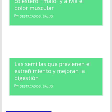
colesterol “malo” y alivia el
dolor muscular
DESTACADOS
,
SALUD
Las semillas que previenen el
estreñimiento y mejoran la
digestión
DESTACADOS
,
SALUD