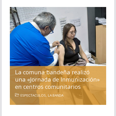
La comuna bandeña realizó
una «Jornada de Inmunización»
en centros comunitarios
ESPECTACULOS
,
LA BANDA