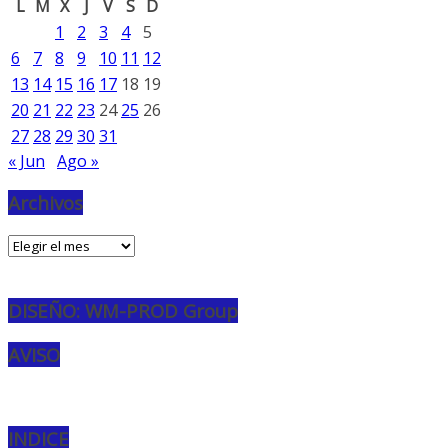
L
M
X
J
V
S
D
1
2
3
4
5
6
7
8
9
10
11
12
13
14
15
16
17
18
19
20
21
22
23
24
25
26
27
28
29
30
31
« Jun
Ago »
Archivos
Archivos
DISEÑO: WM-PROD Group
AVISO
INDICE