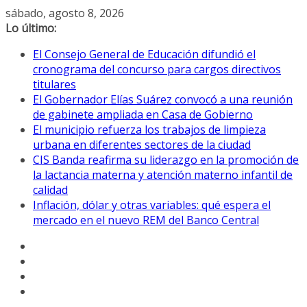
Saltar
sábado, agosto 8, 2026
al
Lo último:
contenido
El Consejo General de Educación difundió el
cronograma del concurso para cargos directivos
titulares
El Gobernador Elías Suárez convocó a una reunión
de gabinete ampliada en Casa de Gobierno
El municipio refuerza los trabajos de limpieza
urbana en diferentes sectores de la ciudad
CIS Banda reafirma su liderazgo en la promoción de
la lactancia materna y atención materno infantil de
calidad
Inflación, dólar y otras variables: qué espera el
mercado en el nuevo REM del Banco Central