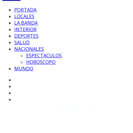
PORTADA
LOCALES
LA BANDA
INTERIOR
DEPORTES
SALUD
NACIONALES
ESPECTACULOS
HOROSCOPO
MUNDO
Copyright © 2026
EL CORRESPONSAL WEB
. Todos los
derechos reservados.
DISEÑO: WM-PROD Group - Contacto: 3855143580