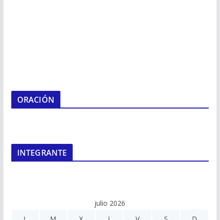
ORACIÓN
INTEGRANTE
julio 2026
L
M
X
J
V
S
D