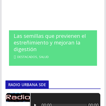
Las semillas que previenen el
estreñimiento y mejoran la
digestión
DESTACADOS
,
SALUD
RADIO URBANA SDE