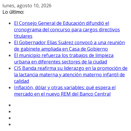
Saltar
lunes, agosto 10, 2026
al
Lo último:
contenido
El Consejo General de Educación difundió el
cronograma del concurso para cargos directivos
titulares
El Gobernador Elías Suárez convocó a una reunión
de gabinete ampliada en Casa de Gobierno
El municipio refuerza los trabajos de limpieza
urbana en diferentes sectores de la ciudad
CIS Banda reafirma su liderazgo en la promoción de
la lactancia materna y atención materno infantil de
calidad
Inflación, dólar y otras variables: qué espera el
mercado en el nuevo REM del Banco Central