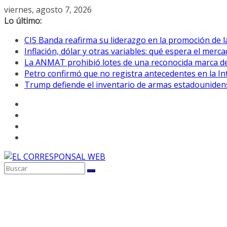
Saltar
viernes, agosto 7, 2026
al
Lo último:
contenido
CIS Banda reafirma su liderazgo en la promoción de la
Inflación, dólar y otras variables: qué espera el mer
La ANMAT prohibió lotes de una reconocida marca de
Petro confirmó que no registra antecedentes en la 
Trump defiende el inventario de armas estadouniden