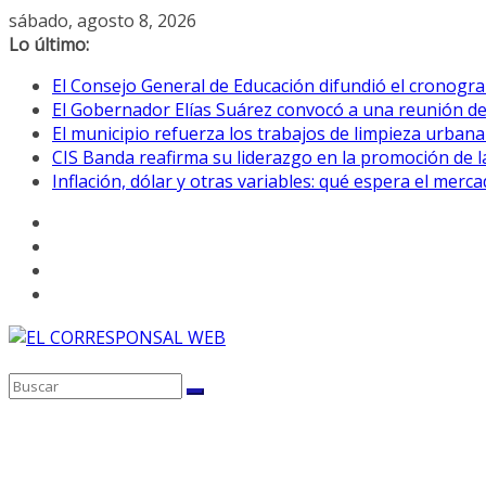
Saltar
sábado, agosto 8, 2026
al
Lo último:
contenido
El Consejo General de Educación difundió el cronogra
El Gobernador Elías Suárez convocó a una reunión d
El municipio refuerza los trabajos de limpieza urbana
CIS Banda reafirma su liderazgo en la promoción de la
Inflación, dólar y otras variables: qué espera el mer