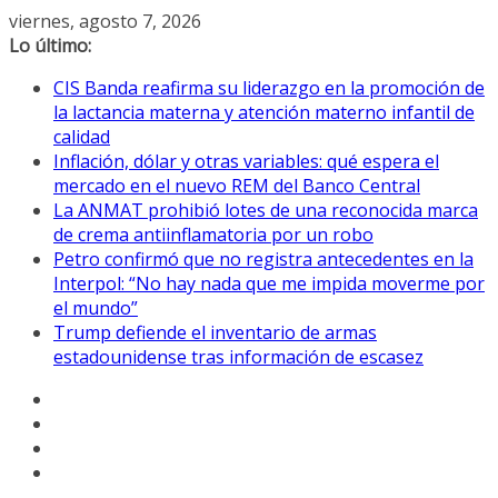
Saltar
viernes, agosto 7, 2026
al
Lo último:
contenido
CIS Banda reafirma su liderazgo en la promoción de
la lactancia materna y atención materno infantil de
calidad
Inflación, dólar y otras variables: qué espera el
mercado en el nuevo REM del Banco Central
La ANMAT prohibió lotes de una reconocida marca
de crema antiinflamatoria por un robo
Petro confirmó que no registra antecedentes en la
Interpol: “No hay nada que me impida moverme por
el mundo”
Trump defiende el inventario de armas
estadounidense tras información de escasez