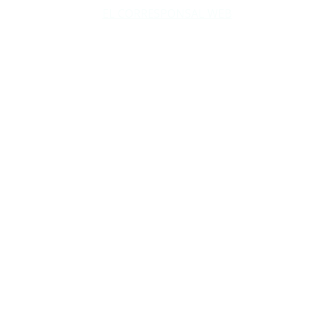
Copyright © 2026
EL CORRESPONSAL WEB
. Todos los
derechos reservados.
DISEÑO: WM-PROD Group - Contacto: 3855143580