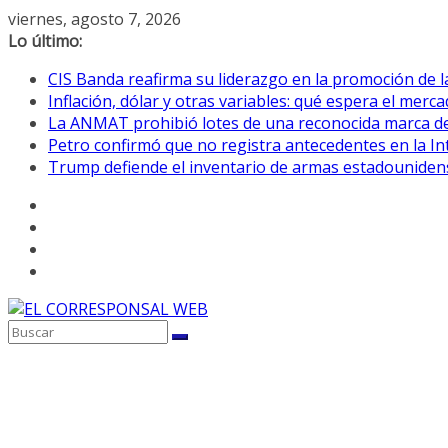
Saltar
viernes, agosto 7, 2026
al
Lo último:
contenido
CIS Banda reafirma su liderazgo en la promoción de la
Inflación, dólar y otras variables: qué espera el mer
La ANMAT prohibió lotes de una reconocida marca de
Petro confirmó que no registra antecedentes en la 
Trump defiende el inventario de armas estadouniden