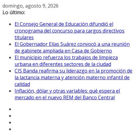
Saltar
domingo, agosto 9, 2026
al
Lo último:
contenido
El Consejo General de Educación difundió el
cronograma del concurso para cargos directivos
titulares
El Gobernador Elías Suárez convocó a una reunión
de gabinete ampliada en Casa de Gobierno
El municipio refuerza los trabajos de limpieza
urbana en diferentes sectores de la ciudad
CIS Banda reafirma su liderazgo en la promoción de
la lactancia materna y atención materno infantil de
calidad
Inflación, dólar y otras variables: qué espera el
mercado en el nuevo REM del Banco Central