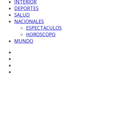
INTERIOR
DEPORTES
SALUD
NACIONALES
ESPECTACULOS
HOROSCOPO
MUNDO
Copyright © 2026
EL CORRESPONSAL WEB
. Todos los
derechos reservados.
DISEÑO: WM-PROD Group - Contacto: 3855143580