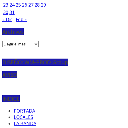
23
24
25
26
27
28
29
30
31
« Dic
Feb »
Archivos
Archivos
DISEÑO: WM-PROD Group
AVISO
INDICE
PORTADA
LOCALES
LA BANDA