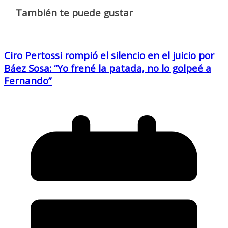
También te puede gustar
Ciro Pertossi rompió el silencio en el juicio por
Báez Sosa: “Yo frené la patada, no lo golpeé a
Fernando”