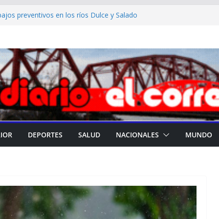
bajos preventivos en los ríos Dulce y Salado
 otras variables: qué espera el mercado en el
nco Central
ó lotes de una reconocida marca de crema
por un robo
e no registra antecedentes en la Interpol:
e me impida moverme por el mundo”
 inventario de armas estadounidense tras
scasez
RIOR
DEPORTES
SALUD
NACIONALES
MUNDO