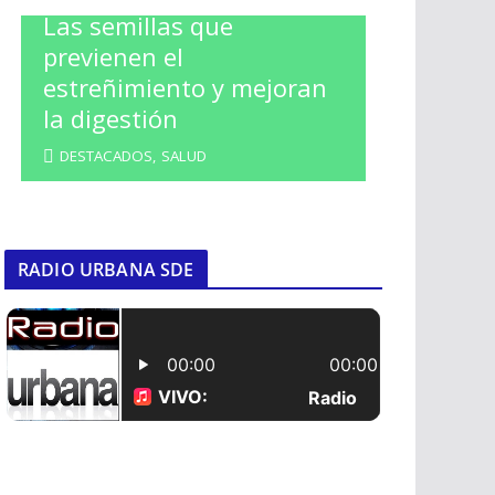
Las semillas que
previenen el
estreñimiento y mejoran
la digestión
DESTACADOS
,
SALUD
RADIO URBANA SDE