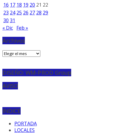
16
17
18
19
20
21
22
23
24
25
26
27
28
29
30
31
« Dic
Feb »
Archivos
Archivos
DISEÑO: WM-PROD Group
AVISO
INDICE
PORTADA
LOCALES