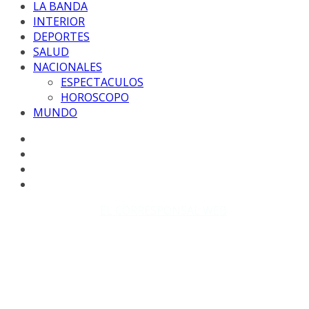
LA BANDA
INTERIOR
DEPORTES
SALUD
NACIONALES
ESPECTACULOS
HOROSCOPO
MUNDO
Copyright © 2026
EL CORRESPONSAL WEB
. Todos los
derechos reservados.
DISEÑO: WM-PROD Group - Contacto: 3855143580