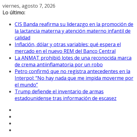
Saltar
viernes, agosto 7, 2026
al
Lo último:
contenido
CIS Banda reafirma su liderazgo en la promoción de
la lactancia materna y atención materno infantil de
calidad
Inflación, dólar y otras variables: qué espera el
mercado en el nuevo REM del Banco Central
La ANMAT prohibió lotes de una reconocida marca
de crema antiinflamatoria por un robo
Petro confirmó que no registra antecedentes en la
Interpol: “No hay nada que me impida moverme por
el mundo”
Trump defiende el inventario de armas
estadounidense tras información de escasez