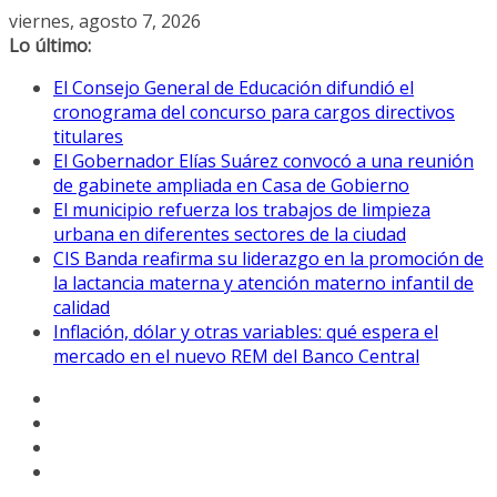
Saltar
viernes, agosto 7, 2026
al
Lo último:
contenido
El Consejo General de Educación difundió el
cronograma del concurso para cargos directivos
titulares
El Gobernador Elías Suárez convocó a una reunión
de gabinete ampliada en Casa de Gobierno
El municipio refuerza los trabajos de limpieza
urbana en diferentes sectores de la ciudad
CIS Banda reafirma su liderazgo en la promoción de
la lactancia materna y atención materno infantil de
calidad
Inflación, dólar y otras variables: qué espera el
mercado en el nuevo REM del Banco Central