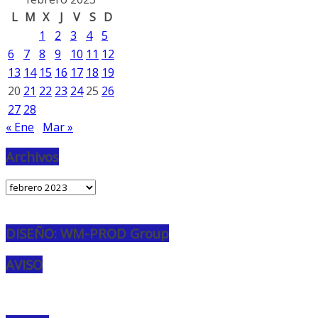
L
M
X
J
V
S
D
1
2
3
4
5
6
7
8
9
10
11
12
13
14
15
16
17
18
19
20
21
22
23
24
25
26
27
28
« Ene
Mar »
Archivos
Archivos
DISEÑO: WM-PROD Group
AVISO