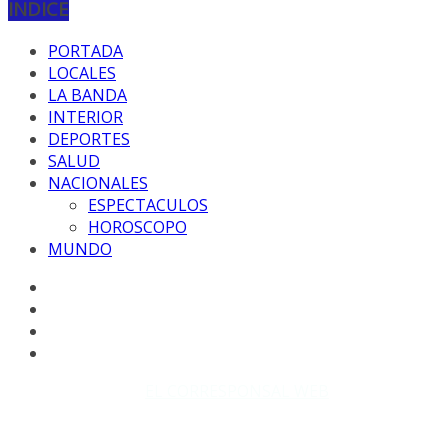
INDICE
PORTADA
LOCALES
LA BANDA
INTERIOR
DEPORTES
SALUD
NACIONALES
ESPECTACULOS
HOROSCOPO
MUNDO
Copyright © 2026
EL CORRESPONSAL WEB
. Todos los
derechos reservados.
DISEÑO: WM-PROD Group - Contacto: 3855143580