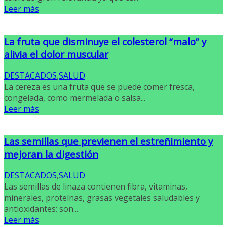
Leer más
La fruta que disminuye el colesterol “malo” y
alivia el dolor muscular
DESTACADOS
,
SALUD
La cereza es una fruta que se puede comer fresca,
congelada, como mermelada o salsa...
Leer más
Las semillas que previenen el estreñimiento y
mejoran la digestión
DESTACADOS
,
SALUD
Las semillas de linaza contienen fibra, vitaminas,
minerales, proteínas, grasas vegetales saludables y
antioxidantes; son...
Leer más