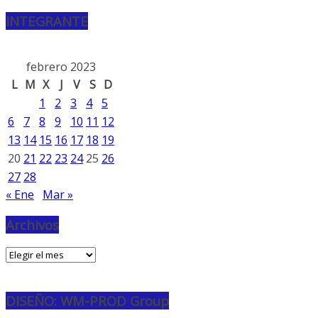
INTEGRANTE
febrero 2023
L
M
X
J
V
S
D
1
2
3
4
5
6
7
8
9
10
11
12
13
14
15
16
17
18
19
20
21
22
23
24
25
26
27
28
« Ene
Mar »
Archivos
Archivos
DISEÑO: WM-PROD Group