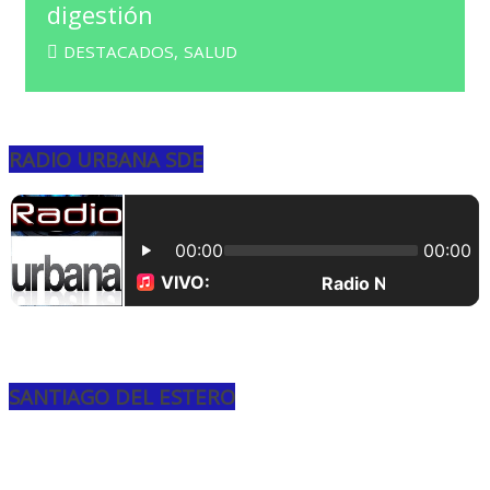
digestión
DESTACADOS
,
SALUD
RADIO URBANA SDE
SANTIAGO DEL ESTERO