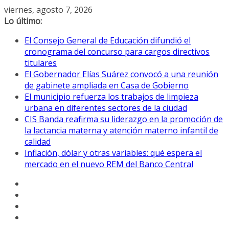
Saltar
viernes, agosto 7, 2026
al
Lo último:
contenido
El Consejo General de Educación difundió el
cronograma del concurso para cargos directivos
titulares
El Gobernador Elías Suárez convocó a una reunión
de gabinete ampliada en Casa de Gobierno
El municipio refuerza los trabajos de limpieza
urbana en diferentes sectores de la ciudad
CIS Banda reafirma su liderazgo en la promoción de
la lactancia materna y atención materno infantil de
calidad
Inflación, dólar y otras variables: qué espera el
mercado en el nuevo REM del Banco Central