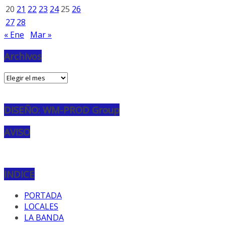
20
21
22
23
24
25
26
27
28
« Ene
Mar »
Archivos
Archivos
DISEÑO: WM-PROD Group
AVISO
INDICE
PORTADA
LOCALES
LA BANDA