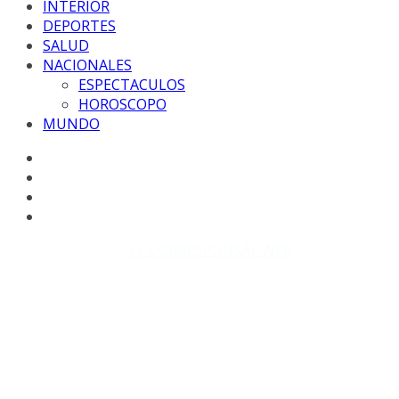
INTERIOR
DEPORTES
SALUD
NACIONALES
ESPECTACULOS
HOROSCOPO
MUNDO
Copyright © 2026
EL CORRESPONSAL WEB
. Todos los
derechos reservados.
DISEÑO: WM-PROD Group - Contacto: 3855143580