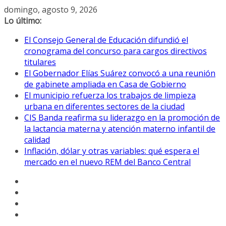
Saltar
domingo, agosto 9, 2026
al
Lo último:
contenido
El Consejo General de Educación difundió el
cronograma del concurso para cargos directivos
titulares
El Gobernador Elías Suárez convocó a una reunión
de gabinete ampliada en Casa de Gobierno
El municipio refuerza los trabajos de limpieza
urbana en diferentes sectores de la ciudad
CIS Banda reafirma su liderazgo en la promoción de
la lactancia materna y atención materno infantil de
calidad
Inflación, dólar y otras variables: qué espera el
mercado en el nuevo REM del Banco Central