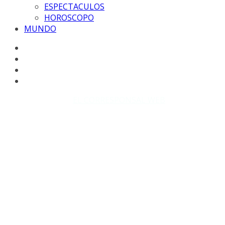
ESPECTACULOS
HOROSCOPO
MUNDO
Copyright © 2026
EL CORRESPONSAL WEB
. Todos los
derechos reservados.
DISEÑO: WM-PROD Group - Contacto: 3855143580