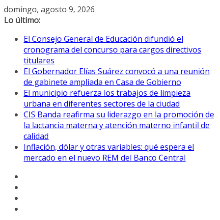
Saltar
domingo, agosto 9, 2026
al
Lo último:
contenido
El Consejo General de Educación difundió el
cronograma del concurso para cargos directivos
titulares
El Gobernador Elías Suárez convocó a una reunión
de gabinete ampliada en Casa de Gobierno
El municipio refuerza los trabajos de limpieza
urbana en diferentes sectores de la ciudad
CIS Banda reafirma su liderazgo en la promoción de
la lactancia materna y atención materno infantil de
calidad
Inflación, dólar y otras variables: qué espera el
mercado en el nuevo REM del Banco Central