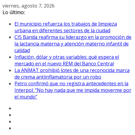
Saltar
viernes, agosto 7, 2026
al
Lo último:
contenido
El municipio refuerza los trabajos de limpieza
urbana en diferentes sectores de la ciudad
CIS Banda reafirma su liderazgo en la promoción de
la lactancia materna y atención materno infantil de
calidad
Inflación, dólar y otras variables: qué espera el
mercado en el nuevo REM del Banco Central
La ANMAT prohibió lotes de una reconocida marca
de crema antiinflamatoria por un robo
Petro confirmó que no registra antecedentes en la
Interpol: “No hay nada que me impida moverme por
el mundo”