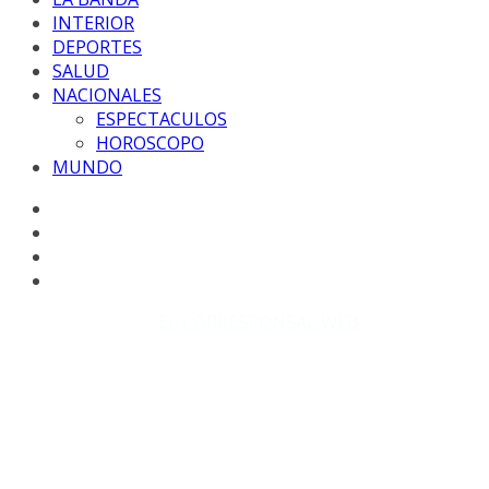
INTERIOR
DEPORTES
SALUD
NACIONALES
ESPECTACULOS
HOROSCOPO
MUNDO
Copyright © 2026
EL CORRESPONSAL WEB
. Todos los
derechos reservados.
DISEÑO: WM-PROD Group - Contacto: 3855143580