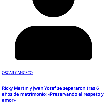
OSCAR CANCECO
Ricky Martin y Jwan Yosef se separaron tras 6
años de matrimonio: «Preservando el respeto y
amor»