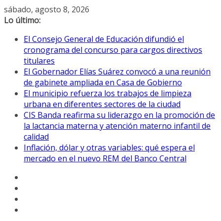
Saltar
sábado, agosto 8, 2026
al
Lo último:
contenido
El Consejo General de Educación difundió el
cronograma del concurso para cargos directivos
titulares
El Gobernador Elías Suárez convocó a una reunión
de gabinete ampliada en Casa de Gobierno
El municipio refuerza los trabajos de limpieza
urbana en diferentes sectores de la ciudad
CIS Banda reafirma su liderazgo en la promoción de
la lactancia materna y atención materno infantil de
calidad
Inflación, dólar y otras variables: qué espera el
mercado en el nuevo REM del Banco Central