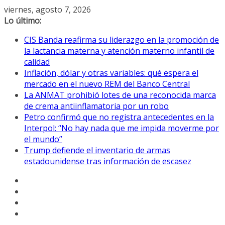
Saltar
viernes, agosto 7, 2026
al
Lo último:
contenido
CIS Banda reafirma su liderazgo en la promoción de
la lactancia materna y atención materno infantil de
calidad
Inflación, dólar y otras variables: qué espera el
mercado en el nuevo REM del Banco Central
La ANMAT prohibió lotes de una reconocida marca
de crema antiinflamatoria por un robo
Petro confirmó que no registra antecedentes en la
Interpol: “No hay nada que me impida moverme por
el mundo”
Trump defiende el inventario de armas
estadounidense tras información de escasez