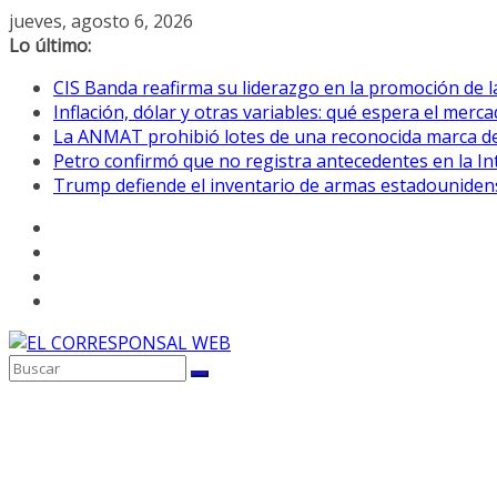
Saltar
jueves, agosto 6, 2026
al
Lo último:
contenido
CIS Banda reafirma su liderazgo en la promoción de la
Inflación, dólar y otras variables: qué espera el mer
La ANMAT prohibió lotes de una reconocida marca de
Petro confirmó que no registra antecedentes en la 
Trump defiende el inventario de armas estadouniden