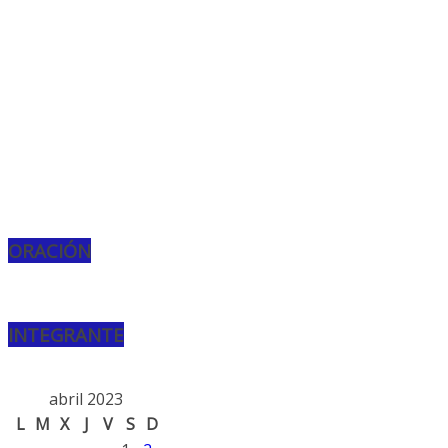
ORACIÓN
INTEGRANTE
abril 2023
L
M
X
J
V
S
D