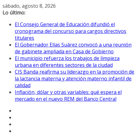
Saltar
sábado, agosto 8, 2026
al
Lo último:
contenido
El Consejo General de Educación difundió el
cronograma del concurso para cargos directivos
titulares
El Gobernador Elías Suárez convocó a una reunión
de gabinete ampliada en Casa de Gobierno
El municipio refuerza los trabajos de limpieza
urbana en diferentes sectores de la ciudad
CIS Banda reafirma su liderazgo en la promoción de
la lactancia materna y atención materno infantil de
calidad
Inflación, dólar y otras variables: qué espera el
mercado en el nuevo REM del Banco Central