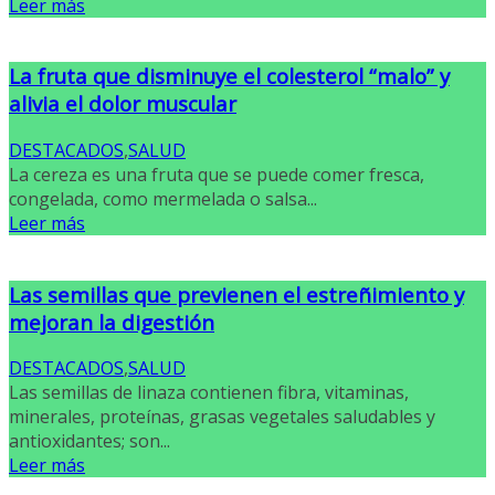
Leer más
La fruta que disminuye el colesterol “malo” y
alivia el dolor muscular
DESTACADOS
,
SALUD
La cereza es una fruta que se puede comer fresca,
congelada, como mermelada o salsa...
Leer más
Las semillas que previenen el estreñimiento y
mejoran la digestión
DESTACADOS
,
SALUD
Las semillas de linaza contienen fibra, vitaminas,
minerales, proteínas, grasas vegetales saludables y
antioxidantes; son...
Leer más