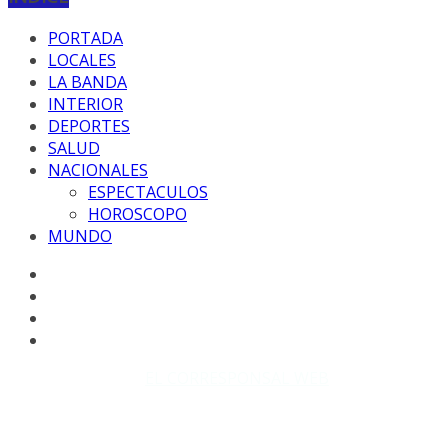
PORTADA
LOCALES
LA BANDA
INTERIOR
DEPORTES
SALUD
NACIONALES
ESPECTACULOS
HOROSCOPO
MUNDO
Copyright © 2026
EL CORRESPONSAL WEB
. Todos los
derechos reservados.
DISEÑO: WM-PROD Group - Contacto: 3855143580