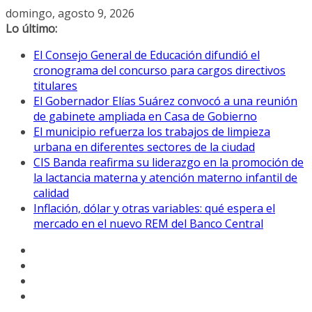
Saltar
domingo, agosto 9, 2026
al
Lo último:
contenido
El Consejo General de Educación difundió el
cronograma del concurso para cargos directivos
titulares
El Gobernador Elías Suárez convocó a una reunión
de gabinete ampliada en Casa de Gobierno
El municipio refuerza los trabajos de limpieza
urbana en diferentes sectores de la ciudad
CIS Banda reafirma su liderazgo en la promoción de
la lactancia materna y atención materno infantil de
calidad
Inflación, dólar y otras variables: qué espera el
mercado en el nuevo REM del Banco Central