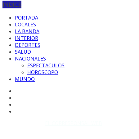
INDICE
PORTADA
LOCALES
LA BANDA
INTERIOR
DEPORTES
SALUD
NACIONALES
ESPECTACULOS
HOROSCOPO
MUNDO
Copyright © 2026
EL CORRESPONSAL WEB
. Todos los
derechos reservados.
DISEÑO: WM-PROD Group - Contacto: 3855143580