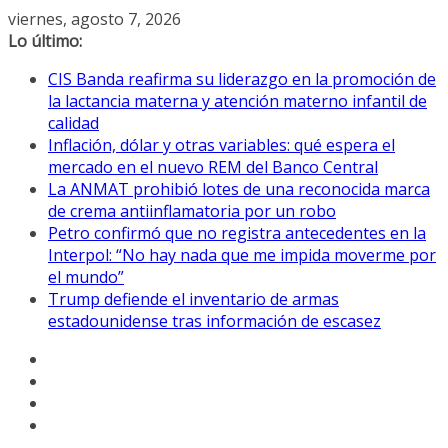
Saltar
viernes, agosto 7, 2026
al
Lo último:
contenido
CIS Banda reafirma su liderazgo en la promoción de
la lactancia materna y atención materno infantil de
calidad
Inflación, dólar y otras variables: qué espera el
mercado en el nuevo REM del Banco Central
La ANMAT prohibió lotes de una reconocida marca
de crema antiinflamatoria por un robo
Petro confirmó que no registra antecedentes en la
Interpol: “No hay nada que me impida moverme por
el mundo”
Trump defiende el inventario de armas
estadounidense tras información de escasez