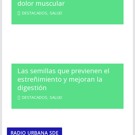
dolor muscular
DESTACADOS
,
SALUD
Las semillas que previenen el
estreñimiento y mejoran la
digestión
DESTACADOS
,
SALUD
RADIO URBANA SDE