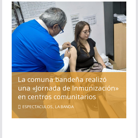
La comuna bandeña realizó
una «Jornada de Inmunización»
en centros comunitarios
ESPECTACULOS
,
LA BANDA