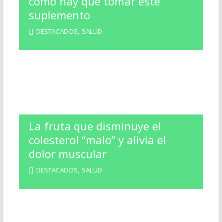
cómo hay que tomar este
suplemento
DESTACADOS
,
SALUD
La fruta que disminuye el
colesterol “malo” y alivia el
dolor muscular
DESTACADOS
,
SALUD