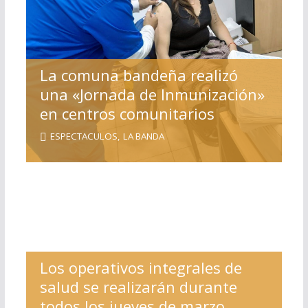
La comuna bandeña realizó
una «Jornada de Inmunización»
en centros comunitarios
ESPECTACULOS
,
LA BANDA
Los operativos integrales de
salud se realizarán durante
todos los jueves de marzo