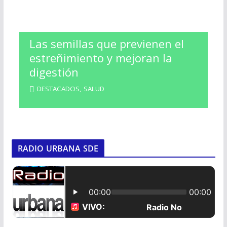
Las semillas que previenen el
estreñimiento y mejoran la
digestión
DESTACADOS
,
SALUD
RADIO URBANA SDE