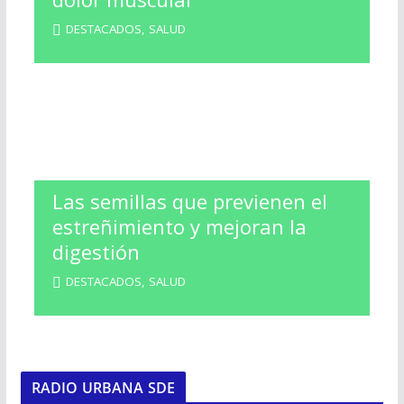
DESTACADOS
,
SALUD
Las semillas que previenen el
estreñimiento y mejoran la
digestión
DESTACADOS
,
SALUD
RADIO URBANA SDE