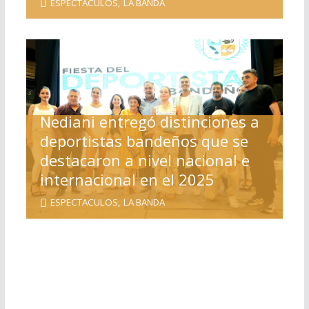
ESPECTACULOS
,
LA BANDA
Nediani entregó distinciones a
deportistas bandeños que se
destacaron a nivel nacional e
internacional en el 2025
ESPECTACULOS
,
LA BANDA