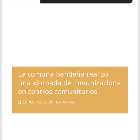
La comuna bandeña realizó
una «Jornada de Inmunización»
en centros comunitarios
ESPECTACULOS
,
LA BANDA