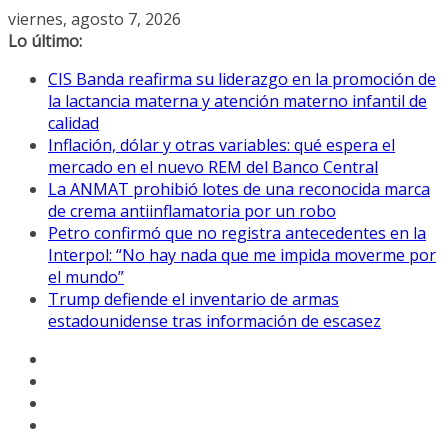
Saltar
viernes, agosto 7, 2026
al
Lo último:
contenido
CIS Banda reafirma su liderazgo en la promoción de
la lactancia materna y atención materno infantil de
calidad
Inflación, dólar y otras variables: qué espera el
mercado en el nuevo REM del Banco Central
La ANMAT prohibió lotes de una reconocida marca
de crema antiinflamatoria por un robo
Petro confirmó que no registra antecedentes en la
Interpol: “No hay nada que me impida moverme por
el mundo”
Trump defiende el inventario de armas
estadounidense tras información de escasez