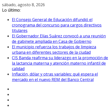
Saltar
sábado, agosto 8, 2026
al
Lo último:
contenido
El Consejo General de Educación difundió el
cronograma del concurso para cargos directivos
titulares
El Gobernador Elías Suárez convocó a una reunión
de gabinete ampliada en Casa de Gobierno
El municipio refuerza los trabajos de limpieza
urbana en diferentes sectores de la ciudad
CIS Banda reafirma su liderazgo en la promoción de
la lactancia materna y atención materno infantil de
calidad
Inflación, dólar y otras variables: qué espera el
mercado en el nuevo REM del Banco Central